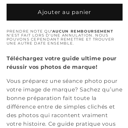
quantité
quantité
de
de
Ajouter au panier
Réussir
Réussir
sa
sa
PRENDRE NOTE QU
'AUCUN REMBOURSEMENT
séance
séance
N'EST FAIT LORS D'UNE ANNULATION. NOUS
POUVONS CEPENDANT REMETTRE ET TROUVER
photos
photos
UNE AUTRE DATE ENSEMBLE.
de
de
marque:
marque:
Téléchargez votre guide ultime pour
L’art
L’art
réussir vos photos de marque!
d’allier
d’allier
style
style
Vous préparez une séance photo pour
et
et
votre image de marque? Sachez qu’une
stratégie.
stratégie.
bonne préparation fait toute la
différence entre de simples clichés et
des photos qui racontent vraiment
votre histoire. Ce guide pratique vous