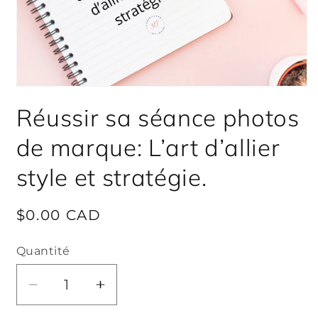
Ouvrir
le
Réussir sa séance photos
média
1
dans
de marque: L’art d’allier
une
fenêtre
modale
style et stratégie.
Prix
$0.00 CAD
habituel
Quantité
Réduire
Augmenter
la
la