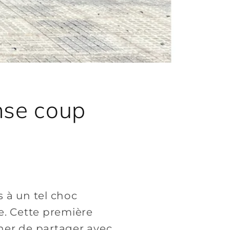
nse coup
s à un tel choc
ne. Cette première
her de partager avec