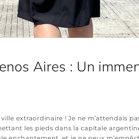
uenos Aires : Un imme
ville extraordinaire ! Je ne m’attendais pa
 mettant les pieds dans la capitale argenti
able enchantement, et je ne peux m’empêc