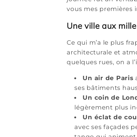
vous mes premières 
Une ville aux mill
Ce qui m’a le plus fr
architecturale et atm
quelques rues, on a l
Un air de Paris
a
ses bâtiments hau
Un coin de Lon
légèrement plus ind
Un éclat de cou
avec ses façades pe
tango qui animent 