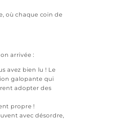
re, où chaque coin de
n arrivée :
s avez bien lu ! Le
tion galopante qui
èrent adopter des
nt propre !
souvent avec désordre,