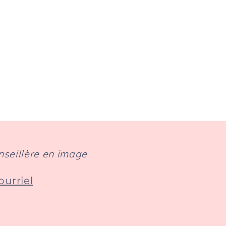
nseillère en image
ourriel
erest